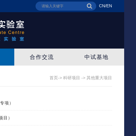
CN
/
EN
合作交流
中试基地
首页->
科研项目
->
其他重大项目
C专项）
项目）