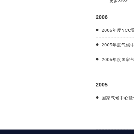
更多>>>>
2006
2005年度NC
2005年度气
2005年度国
2005
国家气候中心暨