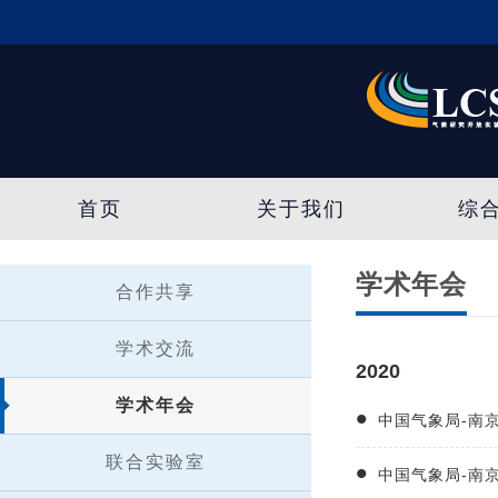
首页
关于我们
综
学术年会
合作共享
学术交流
2020
学术年会
中国气象局-南
联合实验室
中国气象局-南