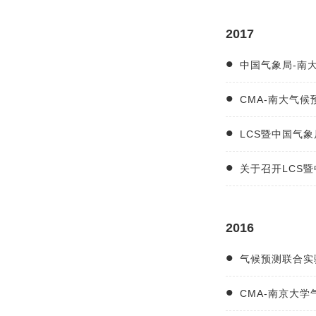
2017
中国气象局-南
CMA-南大气候
LCS暨中国气象
关于召开LCS
2016
气候预测联合实
CMA-南京大学