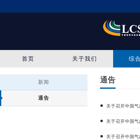
首页
关于我们
综
通告
新闻
通告
关于召开中国气
关于召开中国气
关于召开中国气