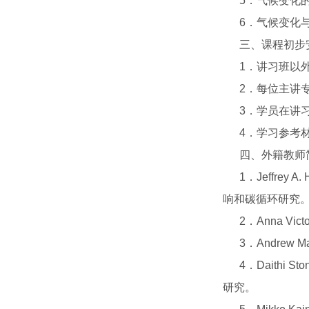
5．气候变化的
6．气候变化与
三、课程初步
1．讲习班以外
2．每位主讲专
3．学员在讲习
4．学习参考材
四、外籍教师
1．Jeffrey
响和碳循环研究
2．Anna Vi
3．Andrew 
4．Daithi
研究。