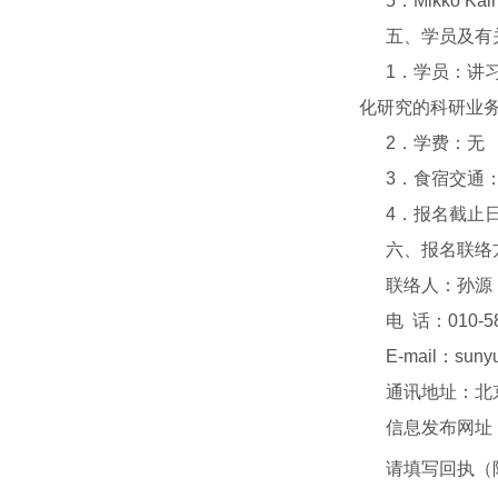
5．Mikko 
五、学员及有
1．学员：讲习
化研究的科研业
2．学费：无
3．食宿交通：
4．报名截止日期
六、报名联络
联络人：孙源，
电 话：010-58
E-mail：
suny
通讯地址：北京海
信息发布网址
请填写回执（附件）