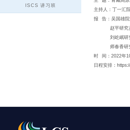
主 题：青藏高原
ISCS 讲习班
主持人：丁一汇
报 告：吴国雄
赵平研究员 
刘屹岷研究员
师春香研究员
时 间：2022年1
日程安排：
https