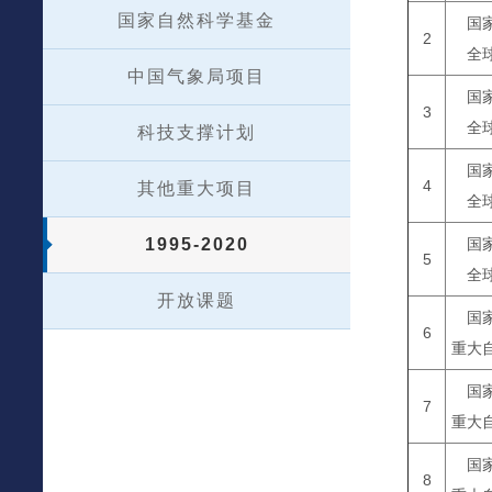
国家自然科学基金
国
2
全
中国气象局项目
国
3
全
科技支撑计划
国
4
其他重大项目
全
1995-2020
国
5
全
开放课题
国
6
重大
国
7
重大
国
8