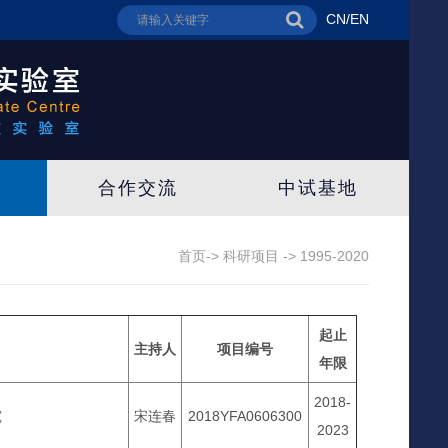
CN
/
EN
合作交流
中试基地
首页->
科研项目
->
1995-2020
起止
主持人
项目编号
年限
2018-
究
宋连春
2018YFA0606300
2023