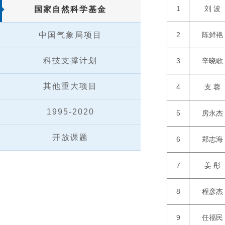
1
刘 波
国家自然科学基金
中国气象局项目
2
陈鲜艳
科技支撑计划
3
辛晓歌
其他重大项目
4
支 蓉
1995-2020
5
房永杰
开放课题
6
郑志海
7
姜 彤
8
程彦杰
9
任福民