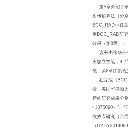
第5章介绍了该
射传输算法（分
BCC_RAD中
用BCC_RAD
效果（第8章）。
该书由张华任主编
王志立主笔，4.2
笔；第8章由荆
在完成《BCC
授，美国华盛顿
新的研究成果分
41375080）
候效应研究（合同
（GYHY2014