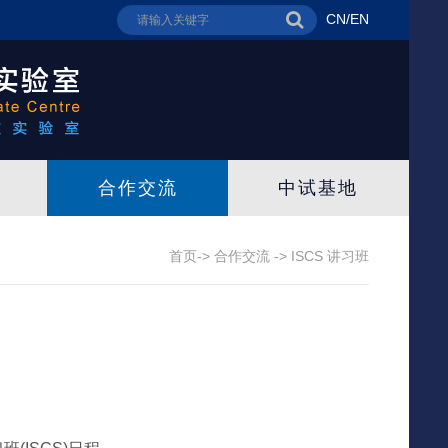
CN
/
EN
合作交流
中试基地
首页->
合作交流
->
ISCS 讲习班